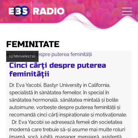
FEMINITATE
13 februarie
17:10
Cinci cărţi despre puterea
feminităţii
Dr. Eva Yacobi, Bastyr University in California,
specialistă în sănătatea femeilor, în special în
sănătatea hormonală, sănătatea mintală și bolile
autoimune, vorbeşte despre puterea feminităţii şi
recomandă cinci cărţi inspiraţionale şi motivaţionale.
Dr. Eva Yacobi se adresează femeii din societatea
modernă care trebuie să-şi asume mai multe roluri
(mamă, soră, iubită, manager, menajeră, asistentă