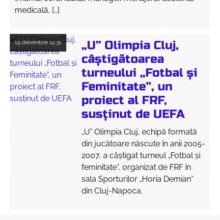
medicală, […]
„U” Olimpia Cluj,
19 decembrie
12:31
câștigătoarea
turneului „Fotbal și
Feminitate”, un
proiect al FRF,
susținut de UEFA
„U” Olimpia Cluj, echipă formată
din jucătoare născute în anii 2005-
2007, a câștigat turneul „Fotbal și
feminitate”, organizat de FRF în
sala Sporturilor „Horia Demian”
din Cluj-Napoca.