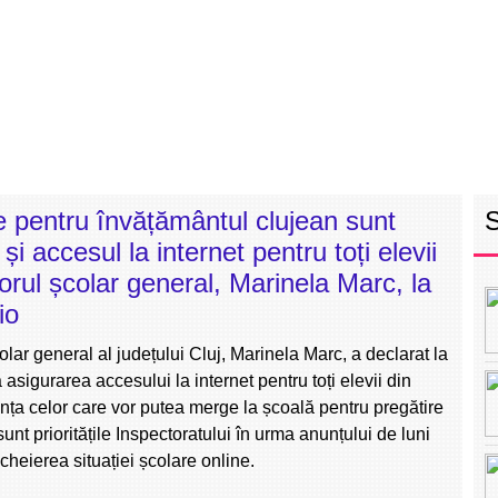
RETEAUA EBS
ECHIPA
PROGRAM
INT
ile pentru învățământul clujean sunt
și accesul la internet pentru toți elevii
orul școlar general, Marinela Marc, la
io
olar general al județului Cluj, Marinela Marc, a declarat la
sigurarea accesului la internet pentru toți elevii din
anța celor care vor putea merge la școală pentru pregătire
sunt prioritățile Inspectoratului în urma anunțului de luni
ncheierea situației școlare online.