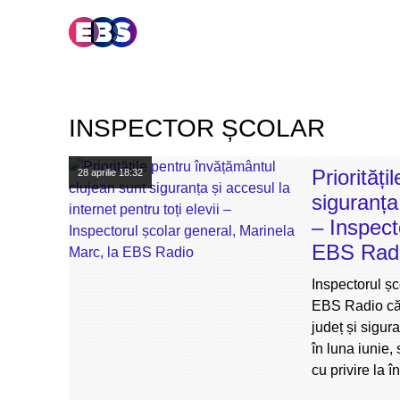
INSPECTOR ȘCOLAR
Priorităț
28 aprilie
18:32
siguranța 
– Inspect
EBS Rad
Inspectorul șc
EBS Radio că a
județ și sigur
în luna iunie, 
cu privire la î