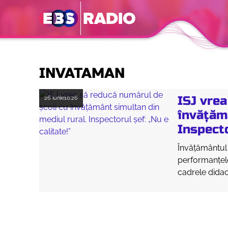
INVATAMAN
ISJ vrea
26 iunie
10:26
învățăm
Inspecto
Învățământul 
performanțele 
cadrele didac