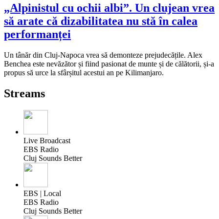
„Alpinistul cu ochii albi”. Un clujean vrea
să arate că dizabilitatea nu stă în calea
performanței
Un tânăr din Cluj-Napoca vrea să demonteze prejudecățile. Alex
Benchea este nevăzător și fiind pasionat de munte și de călătorii, și-a
propus să urce la sfârșitul acestui an pe Kilimanjaro.
Streams
Live Broadcast
EBS Radio
Cluj Sounds Better
EBS | Local
EBS Radio
Cluj Sounds Better