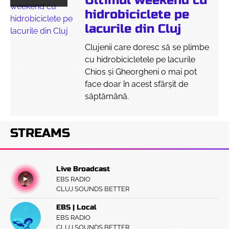
Ultimul weekend cu
hidrobiciclete pe
lacurile din Cluj
Clujenii care doresc să se plimbe
cu hidrobicicletele pe lacurile
Chios și Gheorgheni o mai pot
face doar în acest sfârșit de
săptămână.
STREAMS
Live Broadcast
EBS RADIO
CLUJ SOUNDS BETTER
EBS | Local
EBS RADIO
CLUJ SOUNDS BETTER