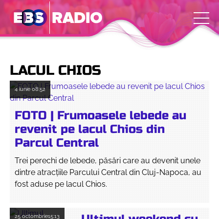
LACUL CHIOS
4 iunie
08:52
FOTO | Frumoasele lebede au
revenit pe lacul Chios din
Parcul Central
Trei perechi de lebede, păsări care au devenit unele
dintre atracțiile Parcului Central din Cluj-Napoca, au
fost aduse pe lacul Chios.
25 octombrie
15:13