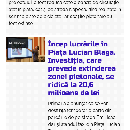
proiectului, a fost redusă câte o bandă de circulație
atât în piață, cât și pe strada Napoca, fiind realizate în
schimb piste de biciclete, iar spațiile pietonale au
fost extinse.
Încep lucrările în
12 mai
16:13
Piața Lucian Blaga.
Investiția, care
prevede extinderea
zonei pietonale, se
ridică la 20,6
milioane de lei
Primăria a anunțat că se vor
desființa temporar o parte din
parcările de pe strada Emil Isac,
dar și standul taxi din Piața Lucian