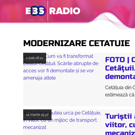
MODERNIZARE CETATUIE
FOTO | 
1 iulie
18:21
Cetățuii
demonta
Cetățuia din 
estimează că l
Turiștii
12 martie
15:37
viitor, 
mecaniz