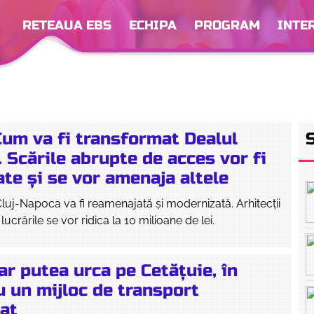
RETEAUA EBS
ECHIPA
PROGRAM
INTE
Cum va fi transformat Dealul
. Scările abrupte de acces vor fi
te și se vor amenaja altele
Cluj-Napoca va fi reamenajată și modernizată. Arhitecții
ucrările se vor ridica la 10 milioane de lei.
 ar putea urca pe Cetățuie, în
cu un mijloc de transport
at