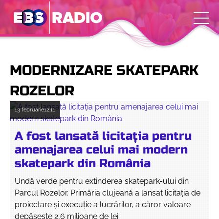
MODERNIZARE SKATEPARK
ROZELOR
13 februarie
12:11
A fost lansată licitația pentru
amenajarea celui mai modern
skatepark din România
Undă verde pentru extinderea skatepark-ului din
Parcul Rozelor. Primăria clujeană a lansat licitația de
proiectare și execuție a lucrărilor, a căror valoare
depășește 2,6 milioane de lei.