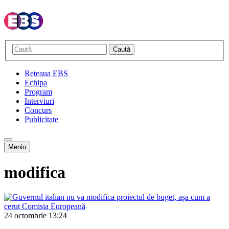
Caută
Reteaua EBS
Echipa
Program
Interviuri
Concurs
Publicitate
Meniu
modifica
24 octombrie
13:24