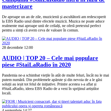
masterizare
De aproape un an de zile, muzicienii și ascultătorii am redescoperit
la EBS Radio unul dintre efectele muzicii. Muzica ne poate aduce
realmente mai aproape unii de ceilalți, ne oferă pretextul perfect
pentru a simți că avem ceva de valoare în comun.
28 decembrie
12:00
AUDIO | TOP 20 – Cele mai populare
piese #StaiLaRadio în 2020
Pandemia ne-a schimbat viețile în atât de multe feluri, încât nu le mai
putem numără. Din problemele apărute și din nevoia de a le găsi
soluții au ieșit tot felul de inițiative. Printre acestea s-a aflat și
#StaiLaRadio, ideea EBS Radio de a veni în sprijinul artiștilor
locali.
4 septembrie
14:27