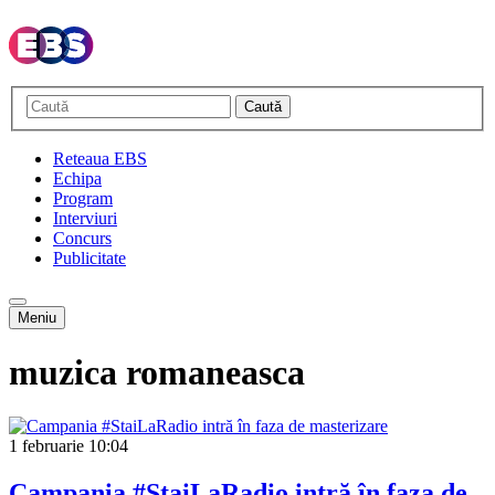
Caută
Reteaua EBS
Echipa
Program
Interviuri
Concurs
Publicitate
Meniu
muzica romaneasca
1 februarie
10:04
Campania #StaiLaRadio intră în faza de