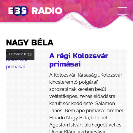
NAGY BÉLA
A régi Kolozsvár
27 martie
16:39
prímásai
A Kolozsvár Társaság ,,Kolozsvár
kincsteremtő polgárai”
sorozatának keretén belül
vetítettképes, zenés előadásra
került sor kedd este “Salamon
János, Bem apó prímása” címmel.
Előadó Nagy Béla; fellépett
Ágoston István, aki hegedűvel és
Ungár Klára, aki brácsával