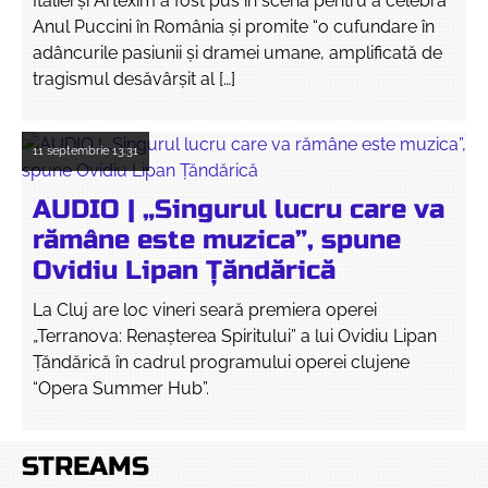
Italiei și Artexim a fost pus în scenă pentru a celebra
Anul Puccini în România şi promite “o cufundare în
adâncurile pasiunii și dramei umane, amplificată de
tragismul desăvârșit al […]
11 septembrie
13:31
AUDIO | „Singurul lucru care va
rămâne este muzica”, spune
Ovidiu Lipan Țăndărică
La Cluj are loc vineri seară premiera operei
„Terranova: Renașterea Spiritului” a lui Ovidiu Lipan
Țăndărică în cadrul programului operei clujene
“Opera Summer Hub”.
STREAMS