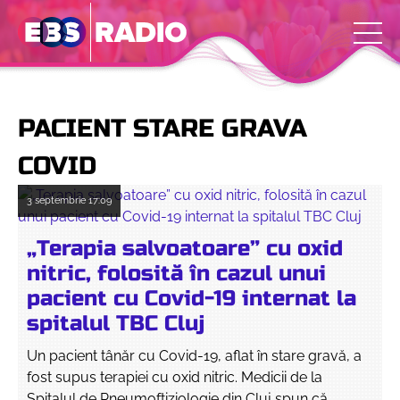
PACIENT STARE GRAVA
COVID
3 septembrie
17:09
„Terapia salvoatoare” cu oxid
nitric, folosită în cazul unui
pacient cu Covid-19 internat la
spitalul TBC Cluj
Un pacient tânăr cu Covid-19, aflat în stare gravă, a
fost supus terapiei cu oxid nitric. Medicii de la
Spitalul de Pneumoftiziologie din Cluj spun că