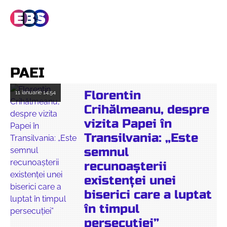
PAEI
Florentin
11 ianuarie
14:54
Crihălmeanu, despre
vizita Papei în
Transilvania: „Este
semnul
recunoașterii
existenței unei
biserici care a luptat
în timpul
persecuției”