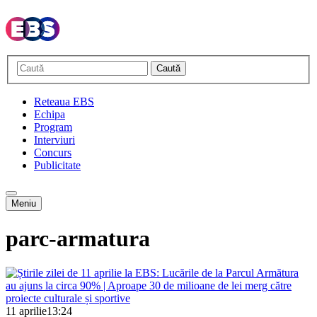
Caută
Reteaua EBS
Echipa
Program
Interviuri
Concurs
Publicitate
Meniu
parc-armatura
11 aprilie
13:24