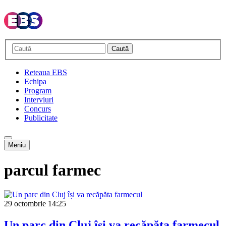
Caută
Reteaua EBS
Echipa
Program
Interviuri
Concurs
Publicitate
Meniu
parcul farmec
29 octombrie
14:25
Un parc din Cluj își va recăpăta farmecul