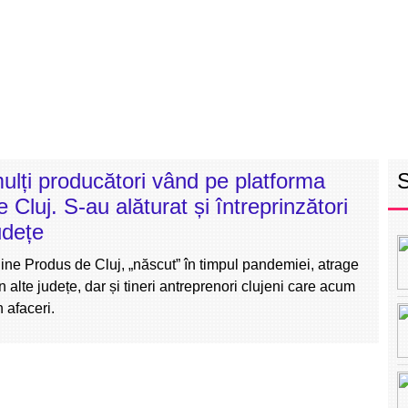
RETEAUA EBS
ECHIPA
PROGRAM
INT
ulți producători vând pe platforma
 Cluj. S-au alăturat și întreprinzători
udețe
ine Produs de Cluj, „născut” în timpul pandemiei, atrage
n alte județe, dar și tineri antreprenori clujeni care acum
 afaceri.