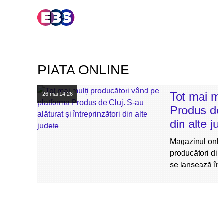
PIATA ONLINE
Tot mai m
26 mai
14:26
Produs de
din alte j
Magazinul onl
producători di
se lansează în