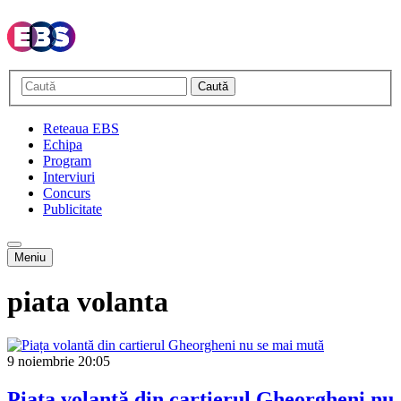
Caută
Reteaua EBS
Echipa
Program
Interviuri
Concurs
Publicitate
Meniu
piata volanta
9 noiembrie
20:05
Piața volantă din cartierul Gheorgheni nu