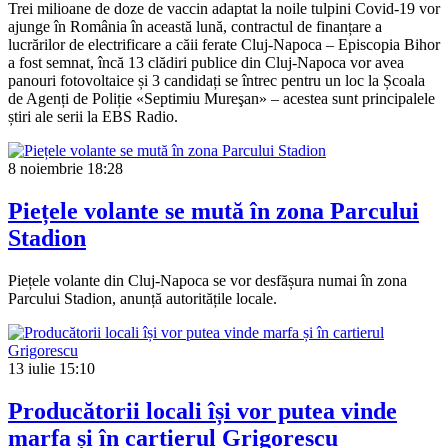
Trei milioane de doze de vaccin adaptat la noile tulpini Covid-19 vor
ajunge în România în această lună, contractul de finanțare a
lucrărilor de electrificare a căii ferate Cluj-Napoca – Episcopia Bihor
a fost semnat, încă 13 clădiri publice din Cluj-Napoca vor avea
panouri fotovoltaice și 3 candidați se întrec pentru un loc la Școala
de Agenți de Poliție «Septimiu Mureşan» – acestea sunt principalele
știri ale serii la EBS Radio.
8 noiembrie
18:28
Piețele volante se mută în zona Parcului
Stadion
Piețele volante din Cluj-Napoca se vor desfășura numai în zona
Parcului Stadion, anunță autoritățile locale.
13 iulie
15:10
Producătorii locali își vor putea vinde
marfa și în cartierul Grigorescu