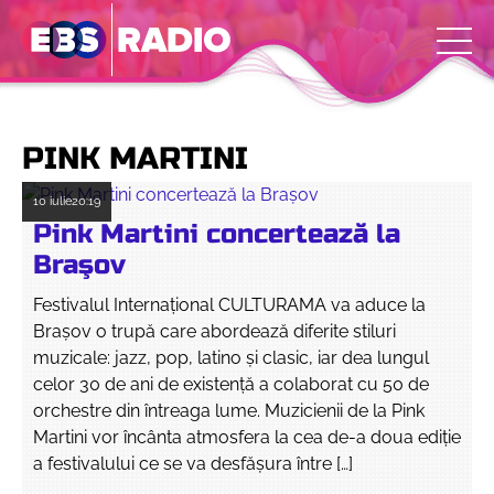
PINK MARTINI
10 iulie
20:19
Pink Martini concertează la
Braşov
Festivalul Internaţional CULTURAMA va aduce la
Braşov o trupă care abordează diferite stiluri
muzicale: jazz, pop, latino şi clasic, iar dea lungul
celor 30 de ani de existenţă a colaborat cu 50 de
orchestre din întreaga lume. Muzicienii de la Pink
Martini vor încânta atmosfera la cea de-a doua ediţie
a festivalului ce se va desfăşura între […]