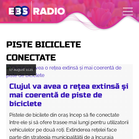
PISTE BICICLETE
CONECTATE
17 august
11:21
Clujul va avea o rețea extinsă și
mai coerentă de piste de
biciclete
Pistele de bicilete din oraș încep să fie conectate
între ele și să ofere trasee mai lungi pentru utilizatorii
vehiculelor pe două roți. Extinderea rețelei face
parte din strategia municipalității de a încuraja