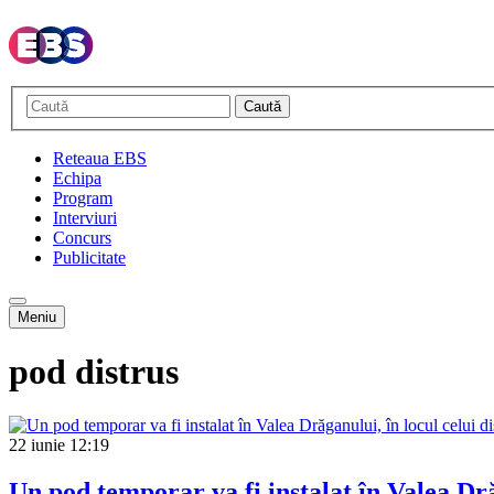
Caută
Reteaua EBS
Echipa
Program
Interviuri
Concurs
Publicitate
Meniu
pod distrus
22 iunie
12:19
Un pod temporar va fi instalat în Valea Dră