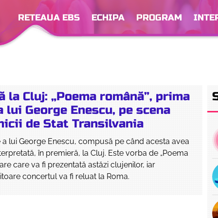
RETEAUA EBS
ECHIPA
PROGRAM
INTE
ă la Cluj: „Poema română”, prima
a lui George Enescu, pe scena
icii de Stat Transilvania
e a lui George Enescu, compusă pe când acesta avea
interpretată, în premieră, la Cluj. Este vorba de „Poema
re care va fi prezentată astăzi clujenilor, iar
toare concertul va fi reluat la Roma.