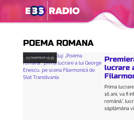
POEMA ROMANA
Premier
23 noiembrie
15:35
lucrare 
Filarmon
Prima lucrar
16 ani, va fi 
română”, lucra
săptămâna vii