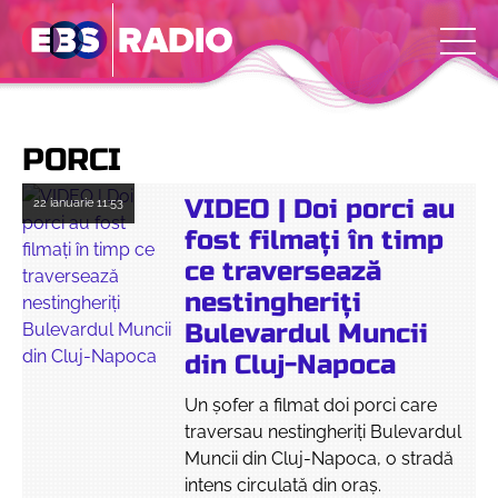
PORCI
VIDEO | Doi porci au
22 ianuarie
11:53
fost filmați în timp
ce traversează
nestingheriți
Bulevardul Muncii
din Cluj-Napoca
Un șofer a filmat doi porci care
traversau nestingheriți Bulevardul
Muncii din Cluj-Napoca, o stradă
intens circulată din oraș.