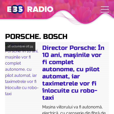
PORSCHE. BOSCH
Director Porsche: În
18 octombrie
08:39
10 ani, mașinile vor
fi complet
autonome, cu pilot
automat, iar
taximetrele vor fi
înlocuite cu robo-
taxi
Mașina viitorului va fi autonomă,
electrică, cu caroserie din fibră de