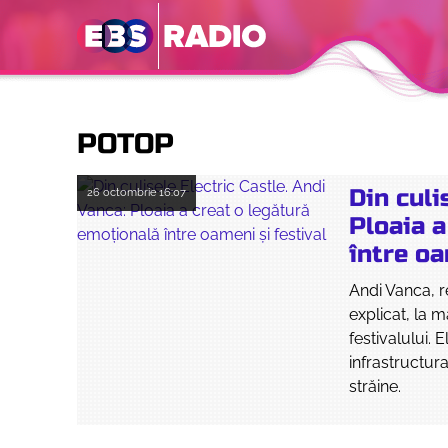
POTOP
Din culi
26 octombrie
16:07
Ploaia a
între oa
Andi Vanca, r
explicat, la 
festivalului. 
infrastructur
străine.