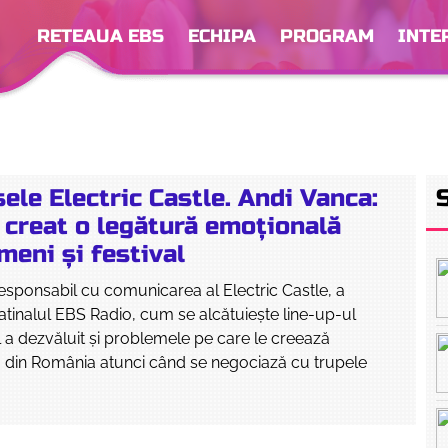
RETEAUA EBS
ECHIPA
PROGRAM
INTE
sele Electric Castle. Andi Vanca:
 creat o legătură emoțională
meni și festival
esponsabil cu comunicarea al Electric Castle, a
matinalul EBS Radio, cum se alcătuiește line-up-ul
El a dezvăluit și problemele pe care le creează
a din România atunci când se negociază cu trupele