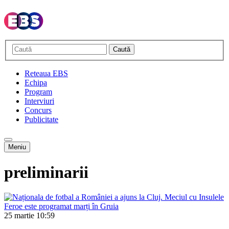
Caută
Reteaua EBS
Echipa
Program
Interviuri
Concurs
Publicitate
Meniu
preliminarii
25 martie
10:59