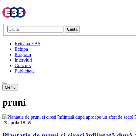
Caută
Reteaua EBS
Echipa
Program
Interviuri
Concurs
Publicitate
Meniu
pruni
29 aprilie
18:59
Plantație de pruni și cireși înființată după