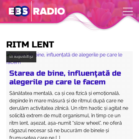
RITM LENT
10 august
18:52
Starea de bine, influenţată de
alegerile pe care le facem
Sănătatea mentală, ca şi cea fizică şi emoţională,
depinde în mare măsură şi de ritmul după care ne
derulăm activitatea zilnică. Un ritm haotic şi agitat ne
solicită extrem de mult organismul, în timp ce un
ritm lent, aşezat, aşa-numit “slow wheel”, ne oferă
răgazul necesar să ne bucurăm de binele şi
frumuseţea care ne […]