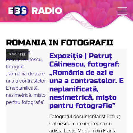
ROMANIA IN FOTOGRAFII
Expoziție | Petruț
8 mai
13:55
Călinescu, fotograf:
„România de azi e
una a contrastelor. E
neplanificată,
nesimetrică, mișto
pentru fotografie”
Fotograful documentarist Petruț
Călinescu, care împreună cu
artista Leslie Moquin din Franța