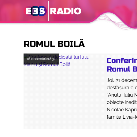
ROMUL BOILĂ
Conferin
16 decembrie
18:32
Romul B
Joi, 21 decem
desfăşura o c
“Anului Iuliu
obiecte inedit
Nicolae Kapr
familia Livia-