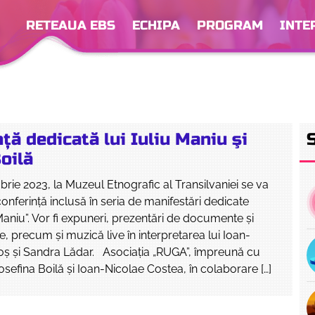
RETEAUA EBS
ECHIPA
PROGRAM
INTE
ţă dedicată lui Iuliu Maniu şi
oilă
brie 2023, la Muzeul Etnografic al Transilvaniei se va
onferinţă inclusă în seria de manifestări dedicate
 Maniu”. Vor fi expuneri, prezentări de documente şi
e, precum şi muzică live în interpretarea lui Ioan-
oş şi Sandra Lădar. Asociația „RUGA”, împreună cu
Iosefina Boilă și Ioan-Nicolae Costea, în colaborare […]