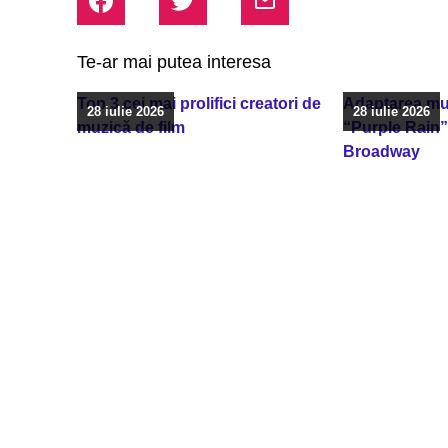
Te-ar mai putea interesa
Top 3 cei mai prolifici creatori de
Adaptarea muz
28 iulie 2026
28 iulie 2026
muzică de film
“Purple Rain”
Broadway