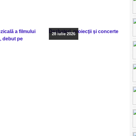
icală a filmului
Dezbateri, proiecţii şi concerte
28 iulie 2026
, debut pe