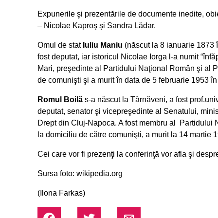
Expunerile şi prezentările de documente inedite, obiec
– Nicolae Kaproş şi Sandra Lădar.
Omul de stat
Iuliu Maniu
(născut la 8 ianuarie 1873 
fost deputat, iar istoricul Nicolae Iorga l-a numit
“înfă
Mari,
preşedinte
al Partidului Naţional Român şi al
P
de comunişti
şi a murit în data de 5 februarie 1953 în
Romul Boilă
s-a născut la Târnăveni, a fost prof.univ
deputat, senator şi vicepreşedinte al Senatului, minis
Drept din Cluj-Napoca. A fost membru al Partidului N
la domiciliu de către comunişti, a murit la 14 martie 
Cei care vor fi prezenţi la conferinţă vor afla şi desp
Sursa foto: wikipedia.org
(Ilona Farkas)