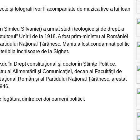
te şi fotografii vor fi acompaniate de muzica live a lui Ioan
în Şimleu Silvaniei) a urmat
studii teologice şi de drept
, a
ptuitorul” Unirii de la 1918
. A fost
prim-ministru
al României
artidului Naţional Ţărănesc
. Maniu a fost
condamnat politic
 teribila
închisoare de la Sighet
.
.dr. în
Drept constituţional
şi
doctor în Ştiinţe Politice
,
tru al Alimentării şi Comunicaţiei, decan al Facultăţii de
aţional Român şi al Partidului Naţional Ţărănesc, arestat
1946.
re
legătura dintre cei doi oameni politici
.