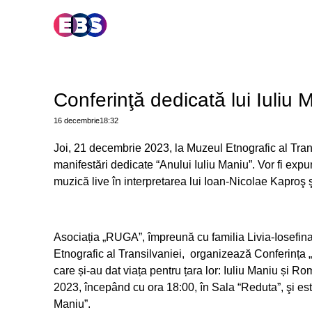
Conferinţă dedicată lui Iuliu 
16 decembrie
18:32
Joi, 21 decembrie 2023, la
Muzeul Etnografic al Tran
manifestări dedicate
“Anului Iuliu Maniu”
. Vor fi exp
muzică live în interpretarea lui Ioan-Nicolae Kaproş 
Asociația
„RUGA”
, împreună cu familia
Livia-Iosefin
Etnografic al Transilvaniei, organizează
Conferința „
care și-au dat viața pentru țara lor: Iuliu Maniu și Ro
2023, începând cu ora 18:00, în Sala “Reduta”, şi es
Maniu”
.