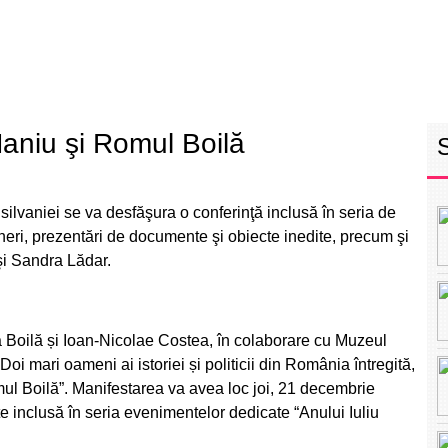
RETEAUA EBS
ECHIPA
PROGRAM
INT
Maniu şi Romul Boilă
silvaniei
se va desfăşura o conferinţă inclusă în seria de
uneri, prezentări de documente şi obiecte inedite, precum şi
şi Sandra Lădar.
a Boilă
și
Ioan-Nicolae Costea
, în colaborare cu Muzeul
Doi mari oameni ai istoriei și politicii din România întregită,
mul Boilă”
. Manifestarea va avea loc joi, 21 decembrie
te inclusă în seria evenimentelor dedicate
“Anului Iuliu