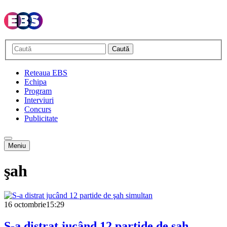
Caută
Reteaua EBS
Echipa
Program
Interviuri
Concurs
Publicitate
Meniu
şah
16 octombrie
15:29
S-a distrat jucând 12 partide de şah