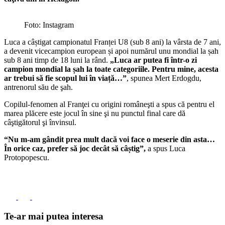
Foto: Instagram
Luca a câștigat campionatul Franței U8 (sub 8 ani) la vârsta de 7 ani,
a devenit vicecampion european și apoi numărul unu mondial la șah
sub 8 ani timp de 18 luni la rând.
„Luca ar putea fi într-o zi
campion mondial la șah la toate categoriile. Pentru mine, acesta
ar trebui să fie scopul lui în viață…”
, spunea Mert Erdogdu,
antrenorul său de şah.
Copilul-fenomen al Franţei cu origini româneşti a spus că pentru el
marea plăcere este jocul în sine şi nu punctul final care dă
câştigătorul şi învinsul.
“Nu m-am gândit prea mult dacă voi face o meserie din asta…
În orice caz, prefer să joc decât să câștig”,
a spus Luca
Protopopescu.
Te-ar mai putea interesa