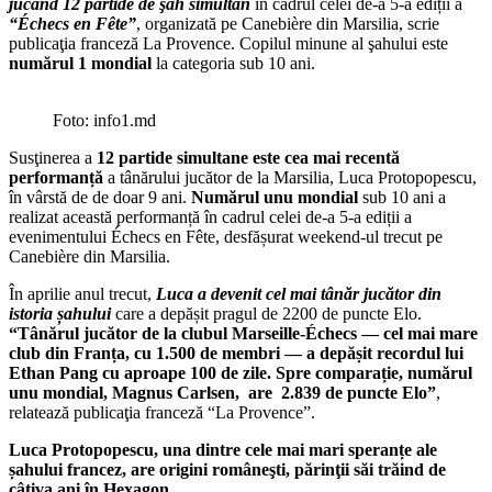
jucând 12 partide de şah simultan
în cadrul celei de-a 5-a ediții a
“Échecs en Fête”
, organizată pe Canebière din Marsilia, scrie
publicaţia franceză La Provence. Copilul minune al şahului este
numărul 1 mondial
la categoria sub 10 ani.
Foto: info1.md
Susţinerea a
12 partide simultane este cea mai recentă
performanță
a tânărului jucător de la Marsilia, Luca Protopopescu,
în vârstă de de doar 9 ani.
Numărul unu mondial
sub 10 ani a
realizat această performanță în cadrul celei de-a 5-a ediții a
evenimentului Échecs en Fête, desfășurat weekend-ul trecut pe
Canebière din Marsilia.
În aprilie anul trecut,
Luca a devenit cel mai tânăr jucător din
istoria șahului
care a depășit pragul de 2200 de puncte Elo.
“Tânărul jucător de la clubul Marseille-Échecs — cel mai mare
club din Franța, cu 1.500 de membri — a depășit recordul lui
Ethan Pang cu aproape 100 de zile. Spre comparație, numărul
unu mondial, Magnus Carlsen, are 2.839 de puncte Elo”
,
relatează publicaţia franceză “La Provence”.
Luca Protopopescu, una dintre cele mai mari speranțe ale
șahului francez, are origini româneşti, părinţii săi trăind de
câţiva ani în Hexagon.