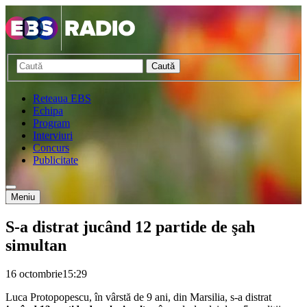
Caută
Reteaua EBS
Echipa
Program
Interviuri
Concurs
Publicitate
Meniu
S-a distrat jucând 12 partide de şah
simultan
16 octombrie
15:29
Luca Protopopescu, în vârstă de 9 ani, din Marsilia, s-a distrat