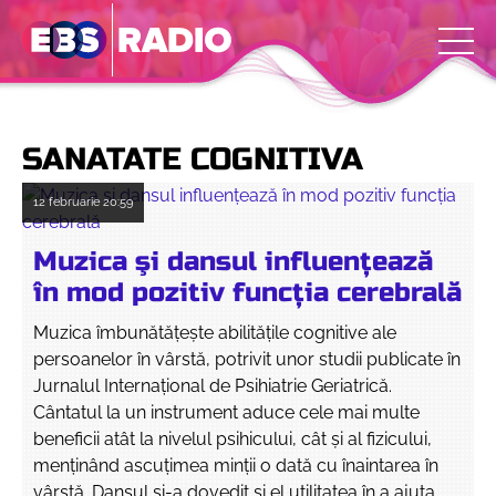
SANATATE COGNITIVA
12 februarie
20:59
Muzica şi dansul influenţează
în mod pozitiv funcţia cerebrală
Muzica îmbunătăţeşte abilităţile cognitive ale
persoanelor în vârstă, potrivit unor studii publicate în
Jurnalul Internațional de Psihiatrie Geriatrică.
Cântatul la un instrument aduce cele mai multe
beneficii atât la nivelul psihicului, cât şi al fizicului,
menţinând ascuţimea minţii o dată cu înaintarea în
vârstă. Dansul şi-a dovedit şi el utilitatea în a ajuta