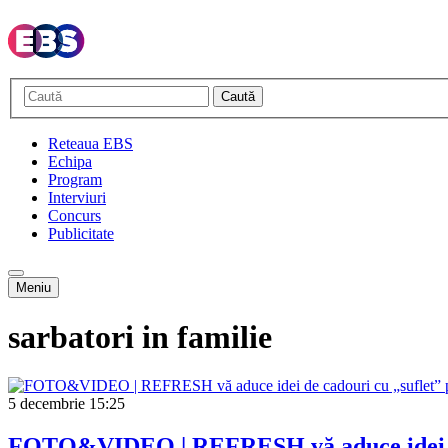
Caută
Reteaua EBS
Echipa
Program
Interviuri
Concurs
Publicitate
Meniu
sarbatori in familie
5 decembrie
15:25
FOTO&VIDEO | REFRESH vă aduce idei de 