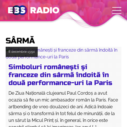
SÂRMĂ
8 decembrie
13:50
Simboluri românești și
franceze din sârmă îndoită în
două performance-uri la Paris
De Ziua Națională clujeanul Paul Cordoș a avut
ocazia să fie un mic ambasador român la Paris. Face
artbending de vreo douăzeci de ani. Adică îndoaie
sârma și o transformă în tot felul de minunății, de la
un sărut la Micul Prinț și, în general, în orice este