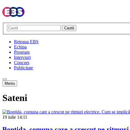
Caută
Reteaua EBS
Echipa
Program
Interviuri
Concurs
Publicitate
Meniu
Sateni
19 iulie
14:11
Bonțida, comuna care a crescut pe ritmuri 