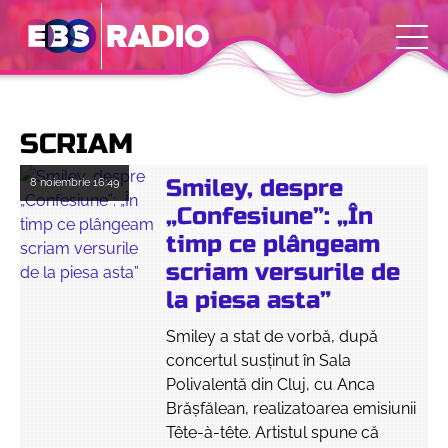
SCRIAM
Smiley, despre
8 noiembrie
16:49
„Confesiune”: „În
timp ce plângeam
scriam versurile de
la piesa asta”
Smiley a stat de vorbă, după
concertul susținut în Sala
Polivalentă din Cluj, cu Anca
Brășfălean, realizatoarea emisiunii
Tête-à-tête. Artistul spune că