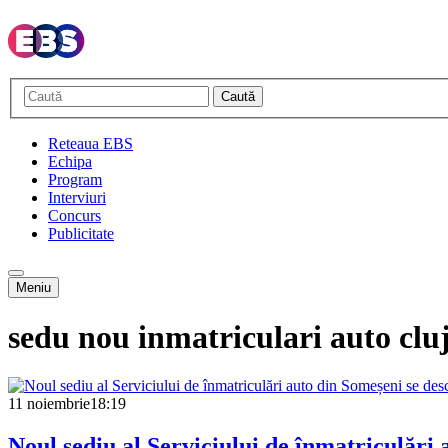
Caută
Reteaua EBS
Echipa
Program
Interviuri
Concurs
Publicitate
Meniu
sedu nou inmatriculari auto clu
11 noiembrie
18:19
Noul sediu al Serviciului de înmatriculări a