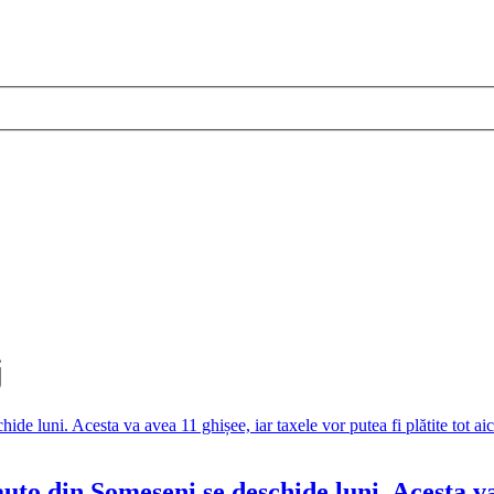
j
uto din Someșeni se deschide luni. Acesta va