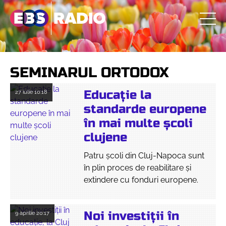
SEMINARUL ORTODOX
Educație la
27 iulie
10:18
standarde europene
în mai multe școli
clujene
Patru școli din Cluj-Napoca sunt
în plin proces de reabilitare și
extindere cu fonduri europene.
Noi investiții în
9 aprilie
20:17