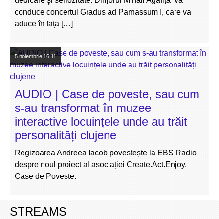
dedicare şi seriozitate. Dirijorul Mihail Agafița va
conduce concertul Gradus ad Parnassum I, care va
aduce în faţa […]
5 noiembrie
16:11
AUDIO | Case de poveste, sau cum
s-au transformat în muzee
interactive locuințele unde au trăit
personalități clujene
Regizoarea Andreea Iacob povestește la EBS Radio
despre noul proiect al asociației Create.Act.Enjoy,
Case de Poveste.
STREAMS