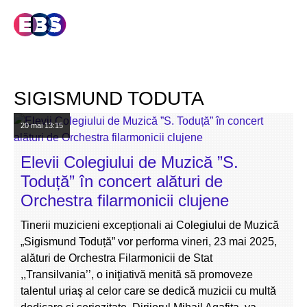
SIGISMUND TODUTA
20 mai
13:15
Elevii Colegiului de Muzică ”S.
Toduță” în concert alături de
Orchestra filarmonicii clujene
Tinerii muzicieni excepționali ai Colegiului de Muzică
„Sigismund Toduță” vor performa vineri, 23 mai 2025,
alături de Orchestra Filarmonicii de Stat
,,Transilvania’’, o iniţiativă menită să promoveze
talentul uriaş al celor care se dedică muzicii cu multă