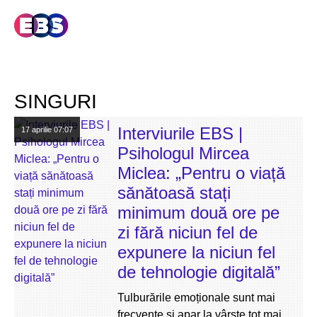
SINGURI
Interviurile EBS |
17 aprilie
07:07
Psihologul Mircea
Miclea: „Pentru o viață
sănătoasă stați
minimum două ore pe
zi fără niciun fel de
expunere la niciun fel
de tehnologie digitală”
Tulburările emoționale sunt mai
frecvente și apar la vârste tot mai