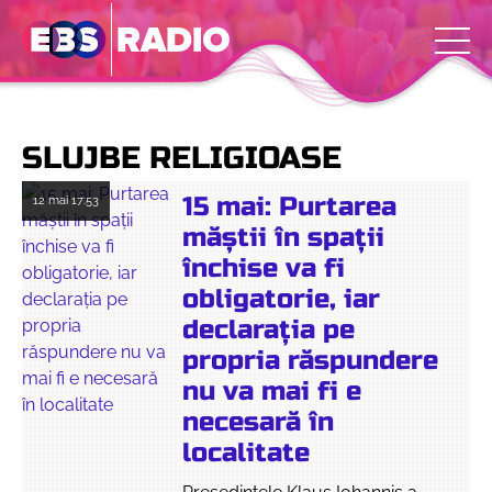
SLUJBE RELIGIOASE
15 mai: Purtarea
12 mai
17:53
măștii în spații
închise va fi
obligatorie, iar
declarația pe
propria răspundere
nu va mai fi e
necesară în
localitate