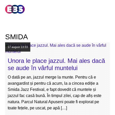
SMIDA
17 august
13:33
Unora le place jazzul. Mai ales dacă
se aude în vârful muntelui
O dată pe an, jazzul merge la munte. Pentru că e
avangardist și pentru că acum, la a cincea ediție a
Smida Jazz Festival, e fapt dovedit că muntele și
jazzul fac casă bună. În timpul zilei, cap de afiș este
natura. Parcul Natural Apuseni poate fi explorat pe
toate fețele, pe uscat, pe apă […]