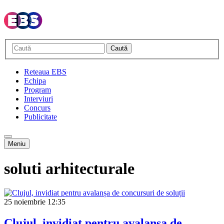
Caută
Reteaua EBS
Echipa
Program
Interviuri
Concurs
Publicitate
Meniu
soluti arhitecturale
25 noiembrie
12:35
Clujul, invidiat pentru avalanșa de