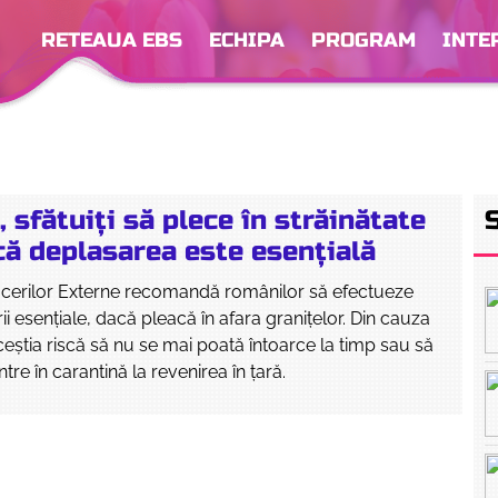
RETEAUA EBS
ECHIPA
PROGRAM
INTE
 sfătuiți să plece în străinătate
că deplasarea este esențială
acerilor Externe recomandă românilor să efectueze
i esențiale, dacă pleacă în afara granițelor. Din cauza
eștia riscă să nu se mai poată întoarce la timp sau să
intre în carantină la revenirea în țară.