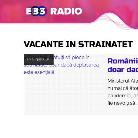
VACANTE IN STRAINATET
Românii,
20 august
11:56
doar da
Ministerul Af
numai călători
pandemiei, ac
fie nevoiți să 