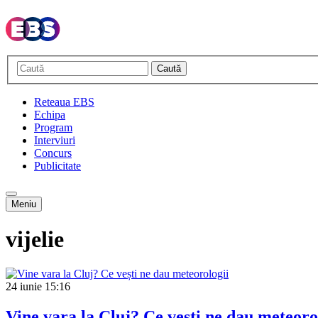
Caută
Reteaua EBS
Echipa
Program
Interviuri
Concurs
Publicitate
Meniu
vijelie
24 iunie
15:16
Vine vara la Cluj? Ce vești ne dau meteoro