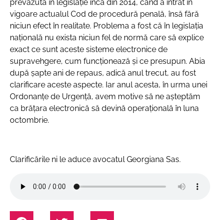
prevăzută în legislație încă din 2014, când a intrat în
vigoare actualul Cod de procedură penală, însă fără
niciun efect în realitate. Problema a fost că în legislația
națională nu exista niciun fel de normă care să explice
exact ce sunt aceste sisteme electronice de
supravehgere, cum funcționează și ce presupun. Abia
după șapte ani de repaus, adică anul trecut, au fost
clarificare aceste aspecte. Iar anul acesta, în urma unei
Ordonanțe de Urgență, avem motive să ne așteptăm
ca brățara electronică să devină operațională în luna
octombrie.
Clarificările ni le aduce avocatul Georgiana Sas.