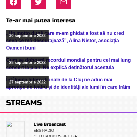
Te-ar mai putea interesa
„Un motto după care m-am ghidat a fost să nu cred
30 septembrie 2022
ceva ce mă descurajează”, Alina Nistor, asociația
Oameni buni
Cum se doboară recordul mondial pentru cel mai lung
28 septembrie 2022
concert la pian. Ne explică deținătorul acestuia
Întâlnirile Internaționale de la Cluj ne aduc mai
27 septembrie 2022
aproape de teatru și de identități ale lumii în care trăim
STREAMS
Live Broadcast
EBS RADIO
CLUJ SOUNDS BETTER