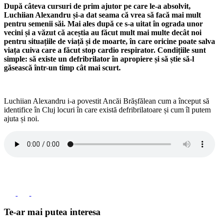
După câteva cursuri de prim ajutor pe care le-a absolvit,
Luchiian Alexandru și-a dat seama că vrea să facă mai mult
pentru semenii săi. Mai ales după ce s-a uitat în ograda unor
vecini și a văzut că aceștia au făcut mult mai multe decât noi
pentru situațiile de viață și de moarte, în care oricine poate salva
viața cuiva care a făcut stop cardio respirator. Condițiile sunt
simple: să existe un defribrilator în apropiere și să știe să-l
găsească într-un timp cât mai scurt.
Luchiian Alexandru i-a povestit Ancăi Brășfălean cum a început să
identifice în Cluj locuri în care există defribrilatoare și cum îl putem
ajuta și noi.
Te-ar mai putea interesa