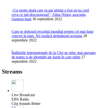
„Un motto după care m-am ghidat a fost să nu cred
ceva ce mă descurajează”, Alina Nistor, asociația
Oameni buni
30 septembrie 2022
Cum se doboară recordul mondial pentru cel mai lung
concert la pian. Ne explică deținătorul acestuia
28
septembrie 2022
Întâlnirile Internaționale de la Cluj ne aduc mai aproape
de teatru și de identități ale lumii în care trăim
27
septembrie 2022
Streams
Live Broadcast
EBS Radio
Cluj Sounds Better