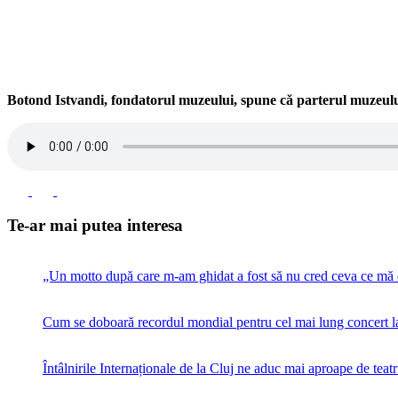
Botond Istvandi, fondatorul muzeului, spune că parterul muzeului
Te-ar mai putea interesa
„Un motto după care m-am ghidat a fost să nu cred ceva ce mă 
Cum se doboară recordul mondial pentru cel mai lung concert la
Întâlnirile Internaționale de la Cluj ne aduc mai aproape de teatru