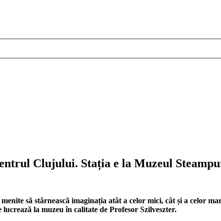
centrul Clujului. Stația e la Muzeul Steampu
e să stârnească imaginația atât a celor mici, cât și a celor mari. U
re lucrează la muzeu în calitate de Profesor Szilveszter.