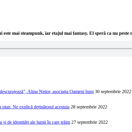
 este mai steampunk, iar etajul mai fantasy. El speră ca nu peste 
descurajează”, Alina Nistor, asociația Oameni buni
30 septembrie 2022
 pian. Ne explică deținătorul acestuia
28 septembrie 2022
 și de identități ale lumii în care trăim
27 septembrie 2022